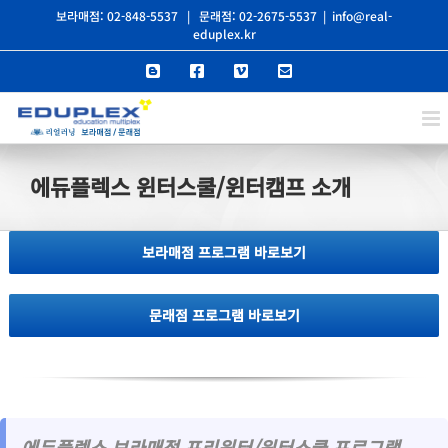
콘
보라매점: 02-848-5537
|
문래점: 02-2675-5537
|
info@real-
eduplex.kr
텐
Blogger
Facebook
Vimeo
이
츠
메
일
로
건
너
에듀플렉스 윈터스쿨/윈터캠프 소개
뛰
기
보라매점 프로그램 바로보기
문래점 프로그램 바로보기
에듀플렉스 보라매점 프리윈터/윈터스쿨 프로그램