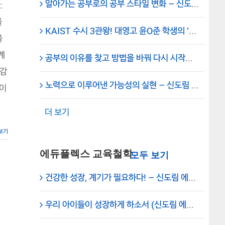
알아가는 공부로의 공부 스타일 변화 – 신도림고 2학년 허선혁 – 신도림 에듀플렉스 에듀코치
를
:
찾
를
고
KAIST 수시 3관왕! 대영고 윤O준 학생의 ‘무결점 학습법’ 탄생기 – 보라매 에듀플렉스 성공사례
방
을
법
을
계
공부의 이유를 찾고 방법을 바꿔 다시 시작하는 마음으로… – 에듀플렉스 보라매 학원
바
꿔
담감
다
노력으로 이루어낸 가능성의 실현 – 신도림 에듀플렉스 이여송 매니저 – 신도림중 3학년 서유림 학생
시
것이
시
작
더 보기
하
는
마
보기
음
으
에듀플렉스 교육철학
로…
–
에
건강한 성장, 계기가 필요하다! – 신도림 에듀플렉스 원장의 일기
듀
플
렉
우리 아이들이 성장하게 하소서 (신도림 에듀플렉스) – 원장의 기도
스
보