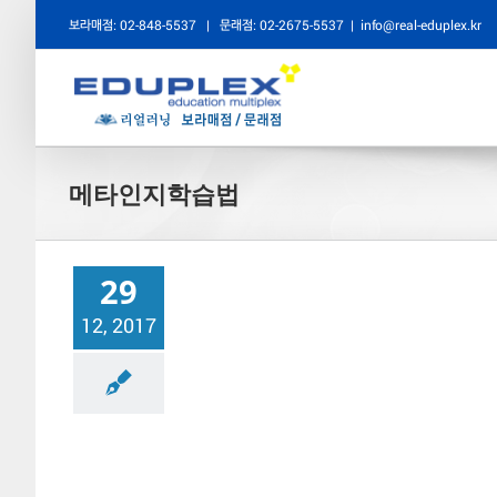
콘
보라매점: 02-848-5537
|
문래점: 02-2675-5537
|
info@real-eduplex.kr
텐
츠
로
건
메타인지학습법
너
뛰
기
29
12, 2017
공사례/공부법