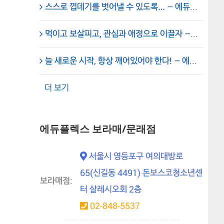
라
스스로 껍데기를 벗어낼 수 있도록… – 에듀플렉스 신도림 대표원장 채석
매
학
원
먹이고 보살피고, 관심과 애정으로 이끌자 – 에듀플렉스 신도림 학원 임세진 총괄원장
늘 새로운 시작, 항상 깨어있어야 한다! – 에듀플렉스 신도림 학원
더 보기
에듀플렉스 보라매/문래점
서울시 영등포구 여의대방로
65(신길동 4491) 돈보스코청소년센
보라매점:
터 살레시오회 2층
02-848-5537