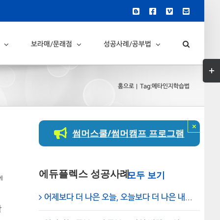
Blogger
Facebook
Vimeo
이
메
일
보라매/문래점
성공사례/공부법
Togg
Slid
홈으로
Tag:
메타인지학습법
Bar
Are
×
썸머스쿨/썸머캠프 프로그램
에듀플렉스 성공사례
공
에
부
어제보다 더 나은 오늘, 오늘보다 더 나은 내일 – 학습동기 강화/학습법 개선 – 신도림 에듀플렉스
의
이
학
유