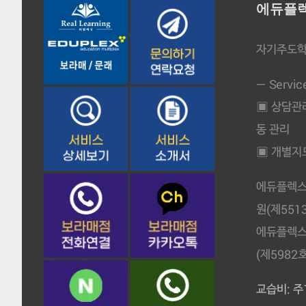
에듀플렉
자기주도학
— Servic
▣ 상담관리
동 관리
▣ 개별지도: 
에듀플렉스
원(제5513
에듀플렉스
(제5982호
교습비: 주