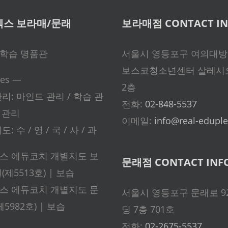
스 보라매/문래
보라매점 CONTACT IN
학습 명품관
서울시 영등포구 여의대방로
보스코청소년센터 살레시
ces —
2층
리: 마인드 관리 / 학습 관
전화:
02-848-5537
동 관리
이메일:
info@real-eduple
: 수 / 영 / 국 / 사 / 과
스 에듀코치 개별지도 보
문래점 CONTACT INF
제5513호) | 보습
스 에듀코치 개별지도 문
서울시 영등포구 문래로 9
5982호) | 보습
딩 7층 701호
전화:
02-2675-5537