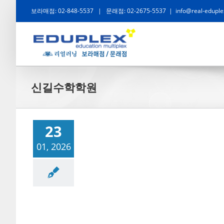
콘
보라매점: 02-848-5537
|
문래점: 02-2675-5537
|
info@real-eduple
텐
츠
로
건
신길수학학원
너
뛰
기
23
01, 2026
공사례
성공사례/공부법