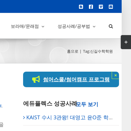
Blogger
Facebook
Vimeo
이
메
일
보라매/문래점
성공사례/공부법
Tog
Slid
홈으로
Tag:
신길수학학원
Bar
Are
×
썸머스쿨/썸머캠프 프로그램
에듀플렉스 성공사례
례
,
KAIST 수시 3관왕! 대영고 윤O준 학생의 ‘무결점 학습법’ 탄생기 – 보라매 에듀플렉스 성공사례
을