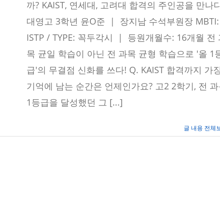
관
까? KAIST, 연세대, 고려대 합격의 주인공을 만나다
왕!
대
대영고 3학년 윤O준 | 장지남 수석부원장 MBTI:
영
ISTP / TYPE: 꼭두각시 | 등원개월수: 16개월 전
고
윤
목 균일 학습이 아닌 전 과목 균형 학습으로 '올 1
O
준
급'의 무결점 신화를 쓰다! Q. KAIST 합격까지 가
학
생
기억에 남는 순간은 언제인가요? 고2 2학기, 전 
의
‘무
1등급을 달성했던 그 [...]
결
점
학
글 내용 전체
습
법’
탄
생
기
–
보
라
매
에