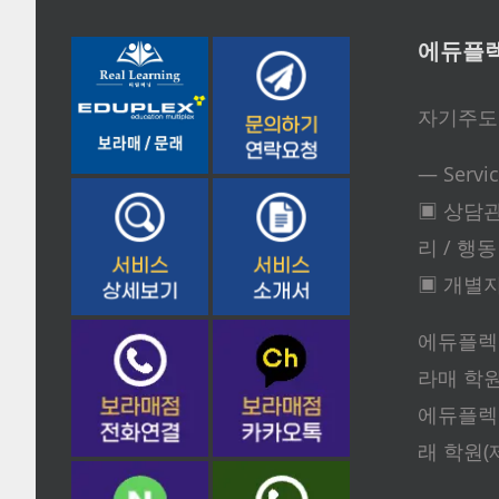
에듀플렉
자기주도
— Servi
▣ 상담관
리 / 행
▣ 개별지도
에듀플렉
라매 학원(
에듀플렉
래 학원(제