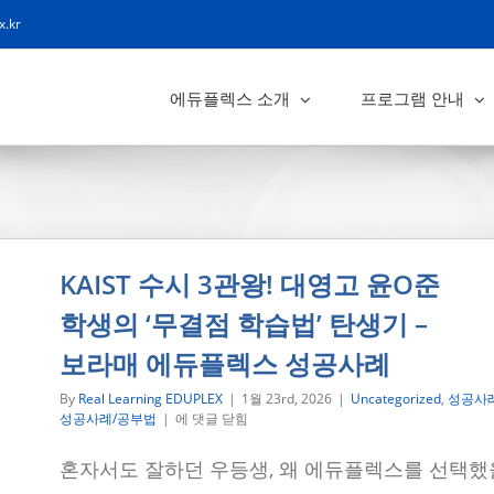
x.kr
에듀플렉스 소개
프로그램 안내
KAIST 수시 3관왕! 대영고 윤O준
학생의 ‘무결점 학습법’ 탄생기 –
보라매 에듀플렉스 성공사례
By
Real Learning EDUPLEX
|
1월 23rd, 2026
|
Uncategorized
,
성공사
KAIST
성공사례/공부법
|
에 댓글 닫힘
수
시
혼자서도 잘하던 우등생, 왜 에듀플렉스를 선택했
3