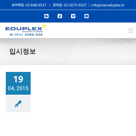
콘
보라매점: 02-848-5537
|
문래점: 02-2675-5537
|
info@real-eduplex.kr
텐
Blogger
Facebook
Vimeo
이
메
츠
일
로
건
입시정보
너
뛰
기
19
04, 2015
부법
자기주도학습법