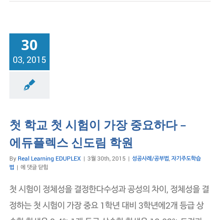
30
03, 2015
부법
자기주도학습법
첫 학교 첫 시험이 가장 중요하다 –
에듀플렉스 신도림 학원
By
Real Learning EDUPLEX
|
3월 30th, 2015
|
성공사례/공부법
,
자기주도학습
첫
법
|
에 댓글 닫힘
학
교
첫 시험이 정체성을 결정한다수성과 공성의 차이, 정체성을 결
첫
시
정하는 첫 시험이 가장 중요 1학년 대비 3학년에2개 등급 상
험
이