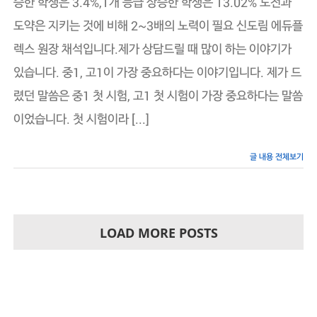
승한 학생은 3.4%,1개 등급 상승한 학생은 13.02% 도전과
가
도약은 지키는 것에 비해 2~3배의 노력이 필요 신도림 에듀플
장
중
렉스 원장 채석입니다.제가 상담드릴 때 많이 하는 이야기가
요
하
있습니다. 중1, 고1이 가장 중요하다는 이야기입니다. 제가 드
다
–
렸던 말씀은 중1 첫 시험, 고1 첫 시험이 가장 중요하다는 말씀
에
듀
이었습니다. 첫 시험이라 [...]
플
렉
스
글 내용 전체보기
신
도
림
학
원
LOAD MORE POSTS