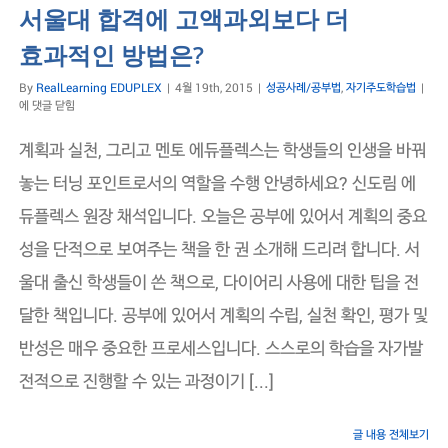
서울대 합격에 고액과외보다 더
효과적인 방법은?
서
By
RealLearning EDUPLEX
|
4월 19th, 2015
|
성공사례/공부법
,
자기주도학습법
|
울
에 댓글 닫힘
대
합
계획과 실천, 그리고 멘토 에듀플렉스는 학생들의 인생을 바꿔
격
에
놓는 터닝 포인트로서의 역할을 수행 안녕하세요? 신도림 에
고
듀플렉스 원장 채석입니다. 오늘은 공부에 있어서 계획의 중요
액
과
성을 단적으로 보여주는 책을 한 권 소개해 드리려 합니다. 서
외
보
울대 출신 학생들이 쓴 책으로, 다이어리 사용에 대한 팁을 전
다
더
달한 책입니다. 공부에 있어서 계획의 수립, 실천 확인, 평가 및
효
과
반성은 매우 중요한 프로세스입니다. 스스로의 학습을 자가발
적
인
전적으로 진행할 수 있는 과정이기 [...]
방
법
은?
글 내용 전체보기