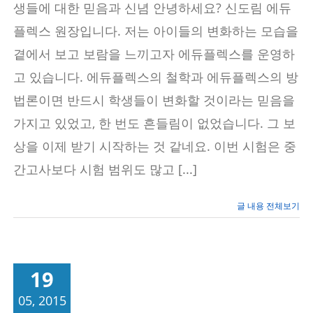
준
생들에 대한 믿음과 신념 안녕하세요? 신도림 에듀
비,
플렉스 원장입니다. 저는 아이들의 변화하는 모습을
변
화
곁에서 보고 보람을 느끼고자 에듀플렉스를 운영하
하
는
고 있습니다. 에듀플렉스의 철학과 에듀플렉스의 방
아
이
법론이면 반드시 학생들이 변화할 것이라는 믿음을
들
가지고 있었고, 한 번도 흔들림이 없었습니다. 그 보
상을 이제 받기 시작하는 것 같네요. 이번 시험은 중
간고사보다 시험 범위도 많고 [...]
글 내용 전체보기
19
05, 2015