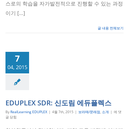
방
스로의 학습을 자가발전적으로 진행할 수 있는 과정
법
이기 [...]
은?
글 내용 전체보기
7
04, 2015
/문래점
소개
EDUPLEX SDR: 신도림 에듀플렉스
EDUPLEX
By
RealLearning EDUPLEX
|
4월 7th, 2015
|
보라매/문래점
,
소개
|
에 댓
SDR:
글 닫힘
신
도