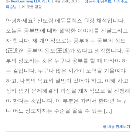
By
RealLearning EDUPLEX
|
4월 25th, 2015
|
성공사례/공부법
,
자기주도
공
학습법
|
에 댓글 닫힘
부
의
안녕하세요? 신도림 에듀플렉스 원장 채석입니다.
정
도
오늘은 공부법에 대해 짧막한 이야기를 전달드리고
(正
道)
자 합니다. 제 개인적으로는 공부에는 공부의 정도
와
(正道)와 공부의 왕도(王道)가 있다고 생각합니다. 공
공
부
부의 정도라는 것은 누구나 공부를 할 때 따라야 하
의
왕
는 길입니다. 누구나 많은 시간과 노력을 기울여야
도
(王
하고, 나름의 목표와 열망이 있어야 하고, 이해-사고-
道)
정리-암기-문제해결의 과정을 체계적으로 잘 진행해
야 한다는 것입니다. 이 부분은 따라서 한다면 누구
나 어느 정도까지는 수준을 올릴 수 있는 [...]
글 내용 전체보기