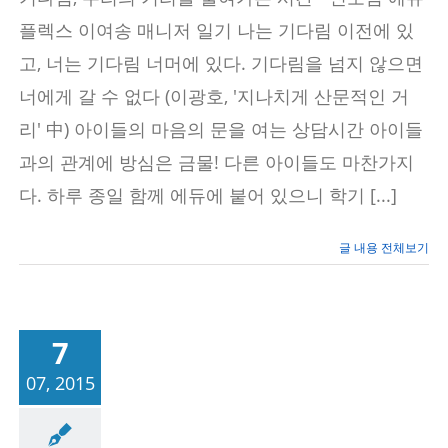
전
하
플렉스 이여송 매니저 일기 나는 기다림 이전에 있
기
위
고, 너는 기다림 너머에 있다. 기다림을 넘지 않으면
한
너에게 갈 수 없다 (이광호, '지나치게 산문적인 거
기
다
리' 中) 아이들의 마음의 문을 여는 상담시간 아이들
림
의
과의 관계에 방심은 금물! 다른 아이들도 마찬가지
시
간
다. 하루 종일 함께 에듀에 붙어 있으니 학기 [...]
–
신
도
글 내용 전체보기
림
에
듀
플
렉
7
스
07, 2015
식 및 활동