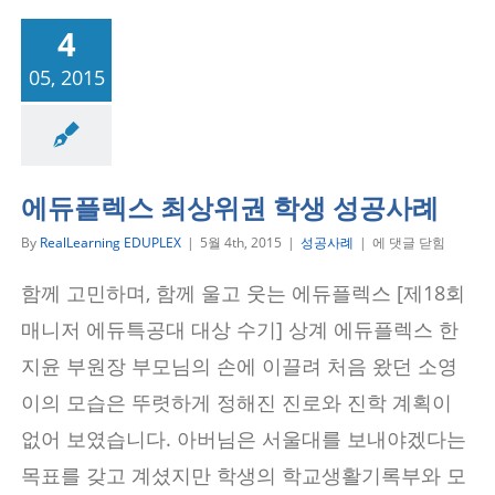
4
05, 2015
성공사례
에듀플렉스 최상위권 학생 성공사례
에
By
RealLearning EDUPLEX
|
5월 4th, 2015
|
성공사례
|
에 댓글 닫힘
듀
플
함께 고민하며, 함께 울고 웃는 에듀플렉스 [제18회
렉
스
매니저 에듀특공대 대상 수기] 상계 에듀플렉스 한
최
상
지윤 부원장 부모님의 손에 이끌려 처음 왔던 소영
위
이의 모습은 뚜렷하게 정해진 진로와 진학 계획이
권
학
없어 보였습니다. 아버님은 서울대를 보내야겠다는
생
성
목표를 갖고 계셨지만 학생의 학교생활기록부와 모
공