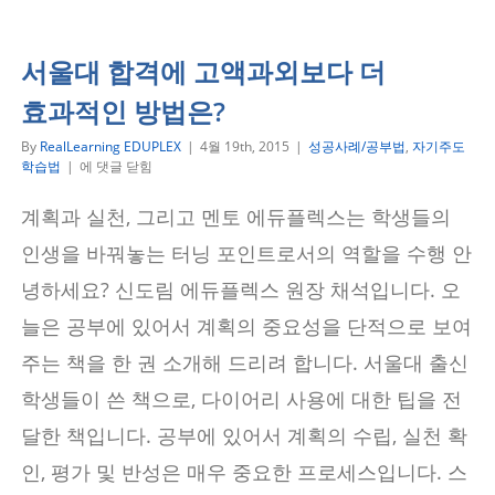
서울대 합격에 고액과외보다 더
효과적인 방법은?
By
RealLearning EDUPLEX
|
4월 19th, 2015
|
성공사례/공부법
,
자기주도
서
학습법
|
에 댓글 닫힘
울
대
계획과 실천, 그리고 멘토 에듀플렉스는 학생들의
합
격
인생을 바꿔놓는 터닝 포인트로서의 역할을 수행 안
에
고
녕하세요? 신도림 에듀플렉스 원장 채석입니다. 오
액
늘은 공부에 있어서 계획의 중요성을 단적으로 보여
과
외
주는 책을 한 권 소개해 드리려 합니다. 서울대 출신
보
다
학생들이 쓴 책으로, 다이어리 사용에 대한 팁을 전
더
효
달한 책입니다. 공부에 있어서 계획의 수립, 실천 확
과
적
인, 평가 및 반성은 매우 중요한 프로세스입니다. 스
인