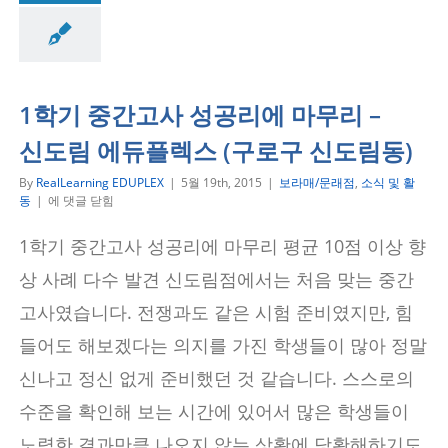
래점
소식 및 활동
1학기 중간고사 성공리에 마무리 –
신도림 에듀플렉스 (구로구 신도림동)
By
RealLearning EDUPLEX
|
5월 19th, 2015
|
보라매/문래점
,
소식 및 활
1
동
|
에 댓글 닫힘
학
기
1학기 중간고사 성공리에 마무리 평균 10점 이상 향
중
간
상 사례 다수 발견 신도림점에서는 처음 맞는 중간
고
사
고사였습니다. 전쟁과도 같은 시험 준비였지만, 힘
성
들어도 해보겠다는 의지를 가진 학생들이 많아 정말
공
리
신나고 정신 없게 준비했던 것 같습니다. 스스로의
에
마
수준을 확인해 보는 시간에 있어서 많은 학생들이
무
리
노력한 결과만큼 나오지 않는 상황에 당황해하기도