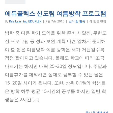
에듀플렉스 신도림 여름방학 프로그램
에
By
RealLearning EDUPLEX
|
7월 7th, 2015
|
소식 및 활동
|
에 댓글 닫힘
듀
플
방학 중 다음 학기 도약을 위한 준비 새알깨, 무한도
렉
스
전 프로그램 등 성과 보완 계획 마련 알차게 준비해
신
도
야 할 짧은 여름방학 여름 방학은 해가 거듭될수록
림
점점 짧아지고 있습니다. 올해도 학교에 따라 조금
여
름
다르기는 하지만 대략 25~30일 정도입니다. 주말과
방
학
여름휴가를 제외하면 실제로 공부할 수 있는 날은
프
로
15~20일 사이가 됩니다. 또한, 상위 0.1%의 학생들
그
램
은 방학 하루 평균 15시간의 공부를 하지만 일반 학
생들은 2시간 [...]
글 내용 전체보기