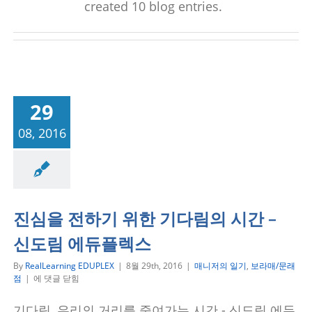
created 10 blog entries.
29
08, 2016
일기
보라매/문래점
진심을 전하기 위한 기다림의 시간 –
신도림 에듀플렉스
By
RealLearning EDUPLEX
|
8월 29th, 2016
|
매니저의 일기
,
보라매/문래
진
점
|
에 댓글 닫힘
심
을
기다림, 우리의 거리를 줄여가는 시간 - 신도림 에듀