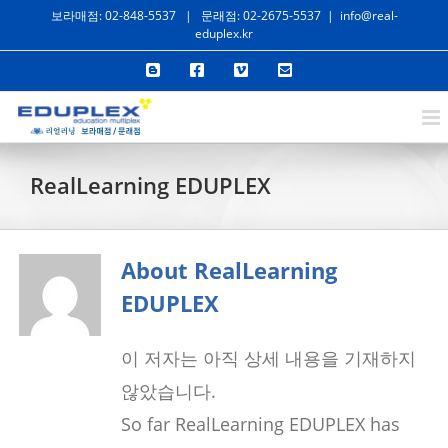
콘
보라매점: 02-848-5537
|
문래점: 02-2675-5537
|
info@real-
eduplex.kr
텐
Blogger
Facebook
Vimeo
이
츠
메
일
로
건
너
RealLearning EDUPLEX
뛰
기
About
RealLearning
EDUPLEX
이 저자는 아직 상세 내용을 기재하지
않았습니다.
So far RealLearning EDUPLEX has