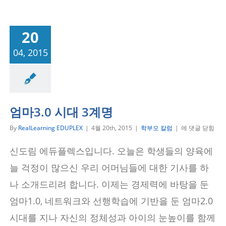
20
04, 2015
부모 칼럼
엄마3.0 시대 3계명
엄
By
RealLearning EDUPLEX
|
4월 20th, 2015
|
학부모 칼럼
|
에 댓글 닫힘
마
3.0
신도림 에듀플렉스입니다. 오늘은 학생들의 양육에
시
대
늘 걱정이 많으신 우리 어머님들에 대한 기사를 하
3
계
나 소개드리려 합니다. 이제는 경제력에 바탕을 둔
명
엄마1.0, 네트워크와 선행학습에 기반을 둔 엄마2.0
시대를 지나 자신의 정체성과 아이의 눈높이를 함께