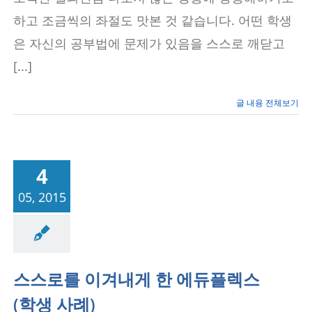
–
신
하고 조금씩의 좌절도 맛본 것 같습니다. 어떤 학생
도
림
은 자신의 공부법에 문제가 있음을 스스로 깨닫고
에
[...]
듀
플
렉
스
글 내용 전체보기
(구
로
구
신
도
4
림
동)
05, 2015
성공사례
스스로를 이겨내게 한 에듀플렉스
(학생 사례)