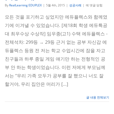
스
By
RealLearning EDUPLEX
|
5월 4th, 2015
|
성공사례
|
에 댓글 닫힘
스
로
모든 것을 포기하고 싶었지만 에듀플렉스와 함께였
를
이
기에 이겨낼 수 있었습니다. [제18회 학생 에듀특공
겨
내
대 최우수상 수상작] 임우종(고1) 수택 에듀플렉스 -
게
전체석차: 299등 → 29등 근거 없는 공부 자신감 에
한
에
듀플렉스 등원 전 저는 학교 수업시간에 잠을 자고
듀
플
친구들과 하루 종일 게임 얘기만 하는 전형적인 공
렉
스
부 안 하는 학생이었습니다. 이런 저에게 부모님께
(학
생
서는 “우리 가족 모두가 공부를 잘 했으니 너도 잘
사
례)
할거야, 우리 집안은 머리가 [...]
글 내용 전체보기