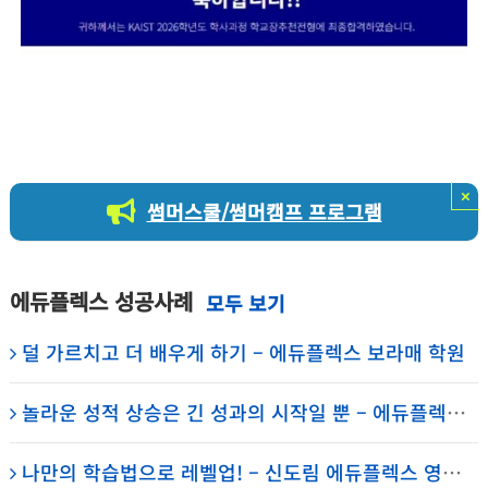
신
도
림
에
듀
플
렉
스
×
썸머스쿨/썸머캠프 프로그램
에
듀
코
치
에듀플렉스 성공사례
덜 가르치고 더 배우게 하기 – 에듀플렉스 보라매 학원
놀라운 성적 상승은 긴 성과의 시작일 뿐 – 에듀플렉스 보라매 학원
나만의 학습법으로 레벨업! – 신도림 에듀플렉스 영림중2 신수인 학생 담임 매니저