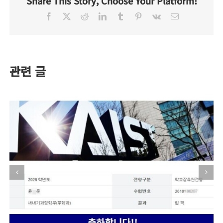
Share This Story, Choose Your Platform!
의
Facebook
X
Reddit
LinkedIn
Tumblr
Pinterest
Vk
이
공
메
일
부
스
타
일
관련 글
변
화
–
신
도
림
고
2
학
년
허
선
혁
–