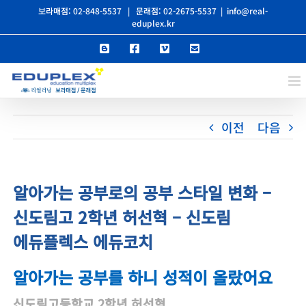
콘
보라매점: 02-848-5537
|
문래점: 02-2675-5537
|
info@real-
eduplex.kr
텐
Blogger
Facebook
Vimeo
이
츠
메
일
로
건
너
이전
다음
뛰
기
알아가는 공부로의 공부 스타일 변화 –
신도림고 2학년 허선혁 – 신도림
에듀플렉스 에듀코치
알아가는 공부를 하니 성적이 올랐어요
신도림고등학교 2학년 허선혁