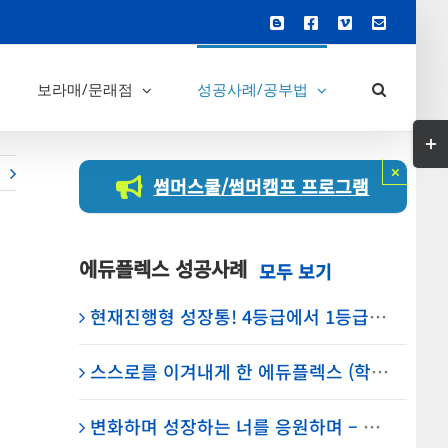
Blogger
Facebook
Vimeo
이
메
일
보라매/문래점
성공사례/공부법
Tog
Slid
×
썸머스쿨/썸머캠프 프로그램
Bar
Are
에듀플렉스 성공사례
현재진행형 성장통! 4등급에서 1등급의 수학을 만들다 – 영등포고 2학년 김OO 학생 – 에듀플렉스 보라매
스스로를 이겨내게 한 에듀플렉스 (학생 사례)
변화하며 성장하는 너를 응원하며 – 에듀플렉스 신도림 학원