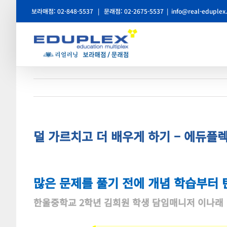
콘
보라매점: 02-848-5537
|
문래점: 02-2675-5537
|
info@real-eduplex
텐
츠
로
건
너
뛰
기
덜 가르치고 더 배우게 하기 – 에듀플
많은 문제를 풀기 전에 개념 학습부터
한울중학교 2학년 김희원 학생 담임매니저 이나래