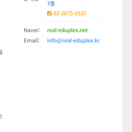
7층
02-2675-5537
Naver:
real-eduplex.net
Email:
info@real-eduplex.kr
을
고