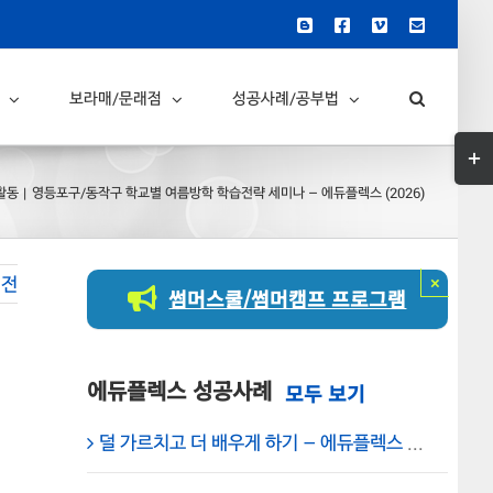
Blogger
Facebook
Vimeo
이
메
일
보라매/문래점
성공사례/공부법
Togg
Slid
활동
영등포구/동작구 학교별 여름방학 학습전략 세미나 – 에듀플렉스 (2026)
Bar
Are
이전
×
썸머스쿨/썸머캠프 프로그램
에듀플렉스 성공사례
덜 가르치고 더 배우게 하기 – 에듀플렉스 보라매 학원