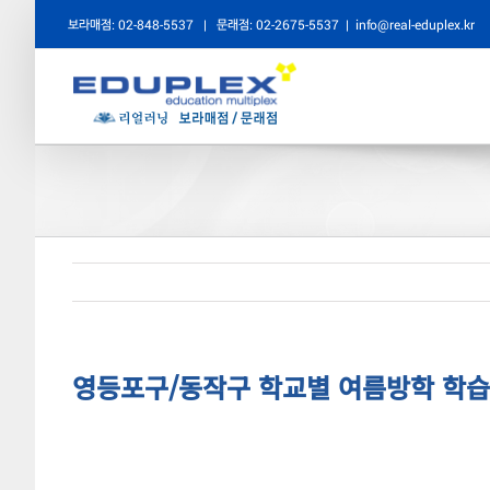
콘
보라매점: 02-848-5537
|
문래점: 02-2675-5537
|
info@real-eduplex.kr
텐
츠
로
건
너
뛰
기
영등포구/동작구 학교별 여름방학 학습전