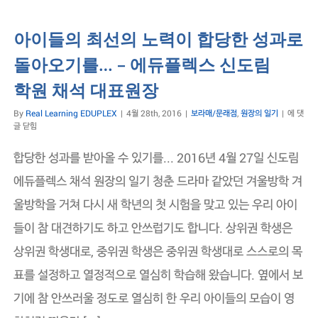
아이들의 최선의 노력이 합당한 성과로
돌아오기를… – 에듀플렉스 신도림
학원 채석 대표원장
아
By
Real Learning EDUPLEX
|
4월 28th, 2016
|
보라매/문래점
,
원장의 일기
|
에 댓
이
글 닫힘
들
의
합당한 성과를 받아올 수 있기를... 2016년 4월 27일 신도림
최
선
에듀플렉스 채석 원장의 일기 청춘 드라마 같았던 겨울방학 겨
의
울방학을 거쳐 다시 새 학년의 첫 시험을 맞고 있는 우리 아이
노
력
들이 참 대견하기도 하고 안쓰럽기도 합니다. 상위권 학생은
이
합
상위권 학생대로, 중위권 학생은 중위권 학생대로 스스로의 목
당
한
표를 설정하고 열정적으로 열심히 학습해 왔습니다. 옆에서 보
성
과
기에 참 안쓰러울 정도로 열심히 한 우리 아이들의 모습이 영
로
돌