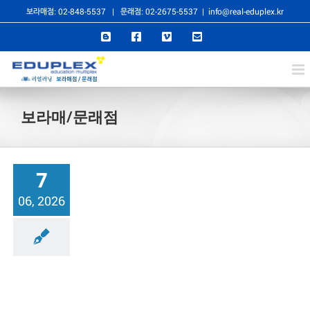
콘
보라매점: 02-848-5537
|
문래점: 02-2675-5537
|
info@real-eduplex.kr
텐
Blogger
Facebook
Vimeo
이
메
츠
일
로
건
보라매/문래점
너
뛰
기
7
06, 2026
래점
소식 및 활동