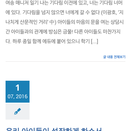
기
여송 매니저 일기 나는 기다림 이전에 있고, 너는 기다림 너머
위
에 있다. 기다림을 넘지 않으면 너에게 갈 수 없다 (이광호, '지
한
기
나치게 산문적인 거리' 中) 아이들의 마음의 문을 여는 상담시
다
림
간 아이들과의 관계에 방심은 금물! 다른 아이들도 마찬가지
의
시
다. 하루 종일 함께 에듀에 붙어 있으니 학기 [...]
간
–
신
글 내용 전체보기
도
림
에
듀
플
1
렉
스
07, 2016
장의 일기
우리 아이들이 성장하게 하소서