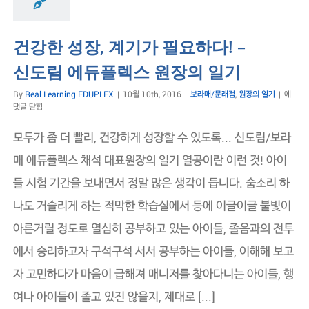
건강한 성장, 계기가 필요하다! –
신도림 에듀플렉스 원장의 일기
건
By
Real Learning EDUPLEX
|
10월 10th, 2016
|
보라매/문래점
,
원장의 일기
|
에
강
댓글 닫힘
한
성
모두가 좀 더 빨리, 건강하게 성장할 수 있도록... 신도림/보라
장,
계
매 에듀플렉스 채석 대표원장의 일기 열공이란 이런 것! 아이
기
들 시험 기간을 보내면서 정말 많은 생각이 듭니다. 숨소리 하
가
필
나도 거슬리게 하는 적막한 학습실에서 등에 이글이글 불빛이
요
하
아른거릴 정도로 열심히 공부하고 있는 아이들, 졸음과의 전투
다!
–
에서 승리하고자 구석구석 서서 공부하는 아이들, 이해해 보고
신
도
자 고민하다가 마음이 급해져 매니저를 찾아다니는 아이들, 행
림
에
여나 아이들이 졸고 있진 않을지, 제대로 [...]
듀