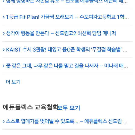
함께 성장하는 자존감 듀오 – 신도림 에듀플렉스 이은혜 매니저
1등급 Fit Plan! 가끔씩 오래보기 – 수도여자고등학교 1학년 권O민 학생 – 에듀플렉스 보라매
생각이 행동을 만든다 – 신도림고2 허선혁 담임 매니저
KAIST 수시 3관왕! 대영고 윤O준 학생의 ‘무결점 학습법’ 탄생기 – 보라매 에듀플렉스 성공사례
꽃 같은 그대, 나무 같은 나를 믿고 길을 나서자 – 이나래 매니저(신도림 에듀플렉스)
더 보기
에듀플렉스 교육철학
스스로 껍데기를 벗어낼 수 있도록… – 에듀플렉스 신도림 대표원장 채석