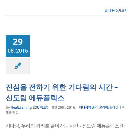
플
렉
글 내용 전체보기
스
원
장
의
일
29
기
08, 2016
일기
보라매/문래점
진심을 전하기 위한 기다림의 시간 –
신도림 에듀플렉스
진
By
RealLearning EDUPLEX
|
8월 29th, 2016
|
매니저의 일기
,
보라매/문래점
|
에
심
댓글 닫힘
을
전
기다림, 우리의 거리를 줄여가는 시간 - 신도림 에듀플렉스 이
하