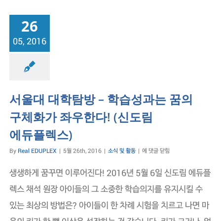
원
장
26
의
기
05, 2016
도
식 및 활동
서울대 대학탐방 – 학습성과는 꿈의
구체화가 좌우한다! (신도림
에듀플렉스)
서
By
Real EDUPLEX
|
5월 26th, 2016
|
소식 및 활동
|
에 댓글 닫힘
울
대
생생하게 꿈꾸면 이루어진다! 2016년 5월 6일 신도림 에듀플
대
학
렉스 채석 원장 아이들의 그 소중한 학습의지를 유지시킬 수
탐
있는 최상의 방법은? 아이들이 한 차례 시험을 치르고 나면 마
방
–
학