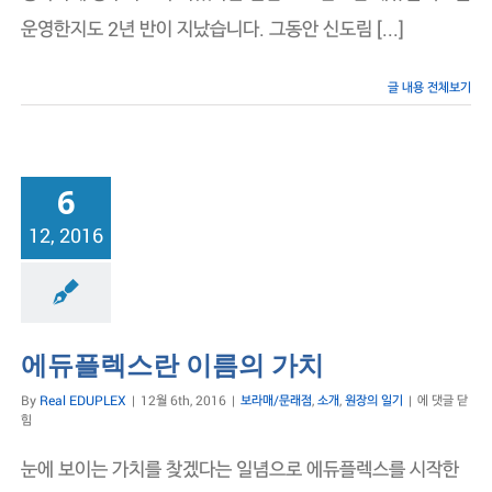
운영한지도 2년 반이 지났습니다. 그동안 신도림 [...]
글 내용 전체보기
6
12, 2016
점
소개
원장의 일기
에듀플렉스란 이름의 가치
에
By
Real EDUPLEX
|
12월 6th, 2016
|
보라매/문래점
,
소개
,
원장의 일기
|
에 댓글 닫
듀
힘
플
렉
눈에 보이는 가치를 찾겠다는 일념으로 에듀플렉스를 시작한
스