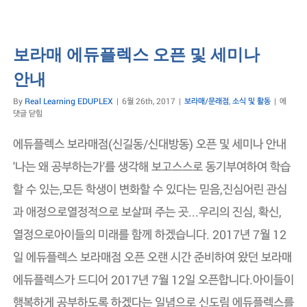
보라매 에듀플렉스 오픈 및 세미나
안내
보
By
Real Learning EDUPLEX
|
6월 26th, 2017
|
보라매/문래점
,
소식 및 활동
|
에
라
댓글 닫힘
매
에
에듀플렉스 보라매점(신길동/신대방동) 오픈 및 세미나 안내
듀
플
'나는 왜 공부하는가'를 생각해 보고스스로 동기부여하여 학습
렉
할 수 있는,모든 학생이 변화할 수 있다는 믿음,진심어린 관심
스
오
과 애정으로열정적으로 보살펴 주는 곳...우리의 진심, 확신,
픈
및
열정으로아이들의 미래를 함께 하겠습니다. 2017년 7월 12
세
미
일 에듀플렉스 보라매점 오픈 오랜 시간 준비하여 왔던 보라매
나
안
에듀플렉스가 드디어 2017년 7월 12일 오픈합니다.아이들이
내
행복하게 공부하도록 하겠다는 일념으로 신도림 에듀플렉스를