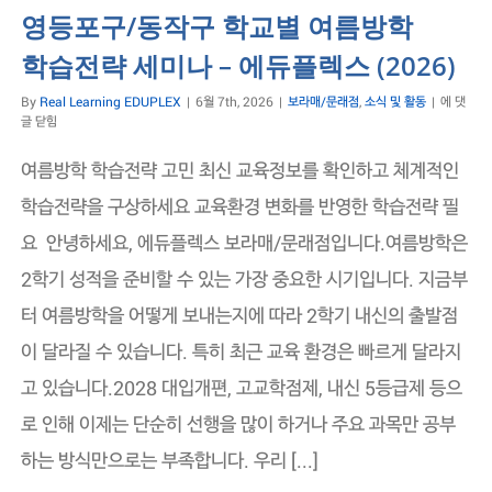
영등포구/동작구 학교별 여름방학
학습전략 세미나 – 에듀플렉스 (2026)
영
By
Real Learning EDUPLEX
|
6월 7th, 2026
|
보라매/문래점
,
소식 및 활동
|
에 댓
등
글 닫힘
포
구/
여름방학 학습전략 고민 최신 교육정보를 확인하고 체계적인
동
작
학습전략을 구상하세요 교육환경 변화를 반영한 학습전략 필
구
요 안녕하세요, 에듀플렉스 보라매/문래점입니다.여름방학은
학
교
2학기 성적을 준비할 수 있는 가장 중요한 시기입니다. 지금부
별
여
터 여름방학을 어떻게 보내는지에 따라 2학기 내신의 출발점
름
방
이 달라질 수 있습니다. 특히 최근 교육 환경은 빠르게 달라지
학
학
고 있습니다.2028 대입개편, 고교학점제, 내신 5등급제 등으
습
전
로 인해 이제는 단순히 선행을 많이 하거나 주요 과목만 공부
략
하는 방식만으로는 부족합니다. 우리 [...]
세
미