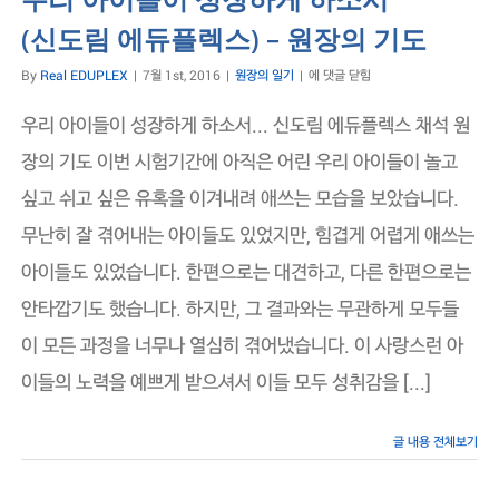
(신도림 에듀플렉스) – 원장의 기도
우
By
Real EDUPLEX
|
7월 1st, 2016
|
원장의 일기
|
에 댓글 닫힘
리
아
우리 아이들이 성장하게 하소서... 신도림 에듀플렉스 채석 원
이
들
장의 기도 이번 시험기간에 아직은 어린 우리 아이들이 놀고
이
싶고 쉬고 싶은 유혹을 이겨내려 애쓰는 모습을 보았습니다.
성
장
무난히 잘 겪어내는 아이들도 있었지만, 힘겹게 어렵게 애쓰는
하
게
아이들도 있었습니다. 한편으로는 대견하고, 다른 한편으로는
하
소
안타깝기도 했습니다. 하지만, 그 결과와는 무관하게 모두들
서
(신
이 모든 과정을 너무나 열심히 겪어냈습니다. 이 사랑스런 아
도
림
이들의 노력을 예쁘게 받으셔서 이들 모두 성취감을 [...]
에
듀
플
글 내용 전체보기
렉
스)
–