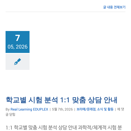
나
–
글 내용 전체보기
에
듀
플
렉
스
7
(2026)
05, 2026
래점
소식 및 활동
학교별 시험 분석 1:1 맞춤 상담 안내
학
By
Real Learning EDUPLEX
|
5월 7th, 2026
|
보라매/문래점
,
소식 및 활동
|
에 댓
교
글 닫힘
별
시
1:1 학교별 맞춤 시험 분석 상담 안내 과학적/체계적 시험 분
험