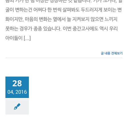
음의 키가 한 뼘 이상은 성장하는 것 같습니다. 키가 크거나, 얼
습
굴이 변하는건 어쩌다 한 번씩 살펴봐도 두드러지게 보이는 변
성
과
화이지만, 마음의 변화는 옆에서 늘 지켜보지 않으면 느끼지
는
꿈
못하는 경우가 종종 있습니다. 이번 중간고사에도 역시 우리
의
구
아이들이 [...]
체
화
가
글 내용 전체보기
좌
우
한
다!
(신
28
도
림
04, 2016
에
듀
플
렉
래점
원장의 일기
스)