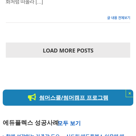
화처럼 떠올라 [...]
아
오
기
글 내용 전체보기
를…
–
에
듀
플
렉
LOAD MORE POSTS
스
신
도
림
학
원
채
석
×
썸머스쿨/썸머캠프 프로그램
대
표
원
장
에듀플렉스 성공사례