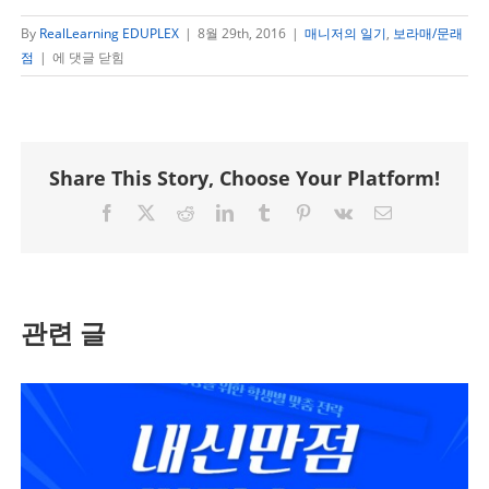
By
RealLearning EDUPLEX
|
8월 29th, 2016
|
매니저의 일기
,
보라매/문래
진
점
|
에 댓글 닫힘
심
을
전
하
Share This Story, Choose Your Platform!
기
위
Facebook
X
Reddit
LinkedIn
Tumblr
Pinterest
Vk
이
한
메
일
기
다
림
의
관련 글
시
간
–
신
도
림
에