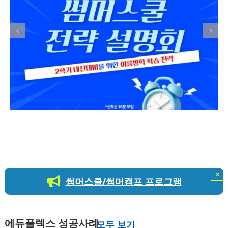
듀
플
렉
스
×
썸머스쿨/썸머캠프 프로그램
에듀플렉스 성공사례