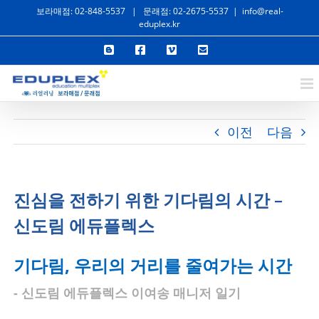
콘
보라매점: 02-848-5537
|
문래점: 02-2675-5537
|
info@real-
eduplex.kr
텐
Blogger
Facebook
Vimeo
이
츠
메
일
로
건
너
이전
다음
뛰
기
진심을 전하기 위한 기다림의 시간 –
신도림 에듀플렉스
기다림, 우리의 거리를 줄여가는 시간
- 신도림 에듀플렉스 이여송 매니저 일기