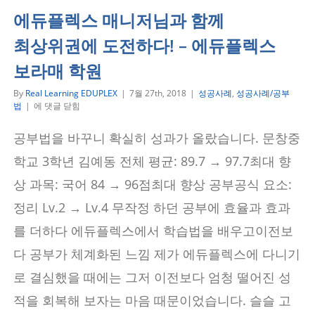
에듀플렉스 매니저님과 함께
최상위권에 도전하다! – 에듀플렉스
보라매 학원
By
Real Learning EDUPLEX
|
7월 27th, 2018
|
성공사례
,
성공사례/공부
에
법
|
에 댓글 닫힘
듀
플
공부법을 바꾸니 확실히 성과가 올랐습니다. 문창중
렉
스
학교 3학년 김예동 전체 평균: 89.7 → 97.7최대 향
매
니
상 과목: 국어 84 → 96점최대 향상 공부공식 요소:
저
정리 Lv.2 → Lv.4 무작정 하던 공부에 효율과 효과
님
과
를 더하다 에듀플렉스에서 학습법을 배우고이전보
함
께
다 공부가 체계화된 느낌 제가 에듀플렉스에 다니기
최
상
로 결심했을 때에는 그저 이전보다 엄청 떨어진 성
위
권
적을 회복해 보자는 마음 때문이었습니다. 슬슬 고
에