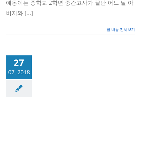
에
예동이는 중학교 2학년 중간고사가 끝난 어느 날 아
듀
버지와 [...]
플
렉
스
보
글 내용 전체보기
라
매
학
원
27
07, 2018
성공사례/공부법