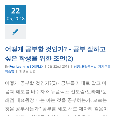
22
05, 2018
공부법
자기주도학
습법
어떻게 공부할 것인가? – 공부 잘하고
싶은 학생을 위한 조언(2)
By
Real Learning EDUPLEX
|
5월 22nd, 2018
|
성공사례/공부법
,
자기주도
어
학습법
|
에 댓글 닫힘
떻
게
어떻게 공부할 것인가?(2) - 공부를 제대로 알고 마
공
부
음과 태도를 바꾸자 에듀플렉스 신도림/보라매/문
할
것
래점 대표원장 나는 아는 것을 공부하는가, 모르는
인
것을 공부하는가? 공부를 해도 해도 제자리 걸음이
가?
–