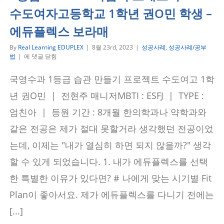
플
수도여자고등학교 1학년 권O민 학생 –
렉
스
에듀플렉스 보라매
보
라
By
Real Learning EDUPLEX
|
8월 23rd, 2023
|
성공사례
,
성공사례/공부
매
1
법
|
에 댓글 닫힘
등
급
국영수과 1등급 습관 만들기 프로젝트 수도여고 1학
Fit
Plan!
년 권O민 | 전현주 매니저MBTI : ESFJ | TYPE :
가
끔
엄친아 | 등원 기간 : 8개월 한의학과나 약학과와
씩
같은 전공은 제가 절대 못할거라 생각했던 전공이었
오
래
는데, 이제는 "내가 열심히 하면 되지 않을까?" 생각
보
기
할 수 있게 되었습니다. 1. 내가 에듀플렉스를 선택
–
수
한 특별한 이유가 있다면? # 나에게 맞는 시기별 Fit
도
여
Plan이 좋아서요. 제가 에듀플렉스를 다니기 전에는
자
고
[...]
등