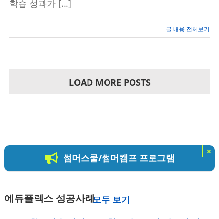
학습 성과가 [...]
을
위
한
조
글 내용 전체보기
언
(1)
LOAD MORE POSTS
×
썸머스쿨/썸머캠프 프로그램
에듀플렉스 성공사례