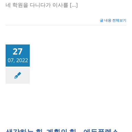
네 학원을 다니다가 이사를 [...]
–
에
듀
글 내용 전체보기
플
렉
스
보
라
매
27
학
원
07, 2022
성공사례/공부법
생각하는 힘, 계획의 힘 – 에듀플렉스