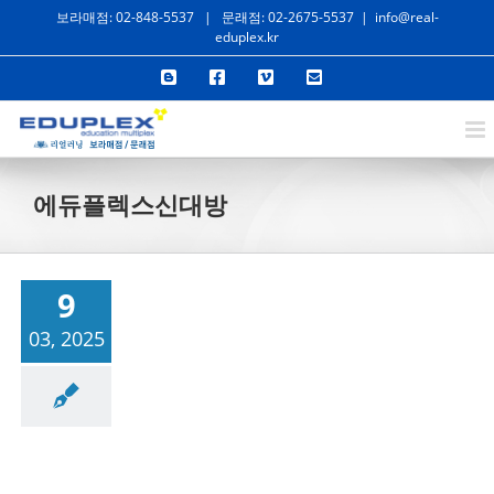
콘
보라매점: 02-848-5537
|
문래점: 02-2675-5537
|
info@real-
eduplex.kr
텐
Blogger
Facebook
Vimeo
이
츠
메
일
로
건
너
에듀플렉스신대방
뛰
기
9
03, 2025
성공사례/공부법