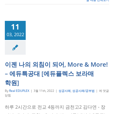
11
03, 2022
성공사례/공부법
이젠 나의 외침이 되어, More & More!
– 에듀특공대 [에듀플렉스 보라매
학원]
이
By
Real EDUPLEX
|
3월 11th, 2022
|
성공사례
,
성공사례/공부법
|
에 댓글
젠
닫힘
나
의
하루 2시간으로 전교 4등까지 금천고2 김다연 - 장
외
침