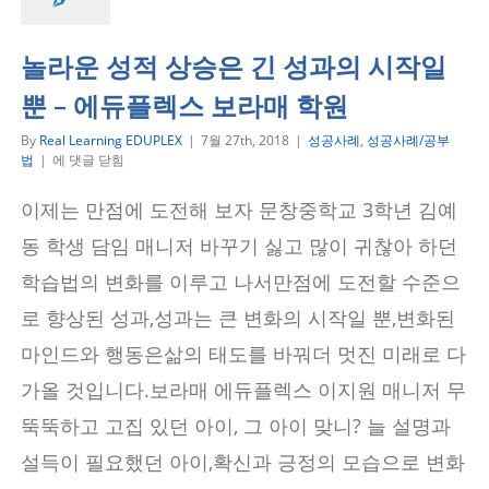
놀라운 성적 상승은 긴 성과의 시작일
뿐 – 에듀플렉스 보라매 학원
By
Real Learning EDUPLEX
|
7월 27th, 2018
|
성공사례
,
성공사례/공부
놀
법
|
에 댓글 닫힘
라
운
이제는 만점에 도전해 보자 문창중학교 3학년 김예
성
적
동 학생 담임 매니저 바꾸기 싫고 많이 귀찮아 하던
상
승
학습법의 변화를 이루고 나서만점에 도전할 수준으
은
로 향상된 성과,성과는 큰 변화의 시작일 뿐,변화된
긴
성
마인드와 행동은삶의 태도를 바꿔더 멋진 미래로 다
과
의
가올 것입니다.보라매 에듀플렉스 이지원 매니저 무
시
작
뚝뚝하고 고집 있던 아이, 그 아이 맞니? 늘 설명과
일
뿐
설득이 필요했던 아이,확신과 긍정의 모습으로 변화
–