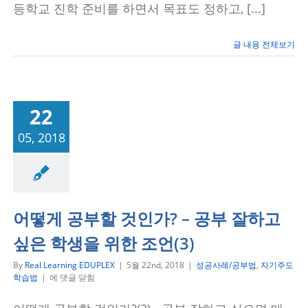
도
등학교 진학 준비를 하면서 목표도 정하고, [...]
전
하
다!
글 내용 전체보기
–
에
듀
플
렉
22
스
보
05, 2018
라
공부법
자기주도학
매
습법
학
원
어떻게 공부할 것인가? – 공부 잘하고
싶은 학생을 위한 조언(3)
By
Real Learning EDUPLEX
|
5월 22nd, 2018
|
성공사례/공부법
,
자기주도
어
학습법
|
에 댓글 닫힘
떻
게