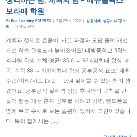
보라매 학원
By
Real Learning EDUPLEX
|
7월 27th, 2022
|
성공사례
,
성공사례/공부
생
법
|
에 댓글 닫힘
각
하
계획과 절제로 효율이, 사고 과정과 오답 풀이 개선
는
힘,
으로 학습 완성도가 높아졌어요! 대방중학교 3학년
계
획
김나령 학생 전체 평균: 85.6 → 96.4점최대 향상 과
의
목: 수학 88 → 100점최대 향상 공부공식 요소: 계획
힘
–
수립/이해/사고 Lv.2 → Lv.4 절제할 수 있는 힘이 생
에
듀
겼어요! 공부공식 절제력 상담 후나만의 규칙을 만
플
렉
들어 행동 개선 혼자 공부를 하려고 하면, 핸드폰을
스
보
옆에 두고 수시로 보는 습관이 있어서 고민이었습니
라
매
다. 특히 집에서는 [...]
학
원
글 내용 전체보기