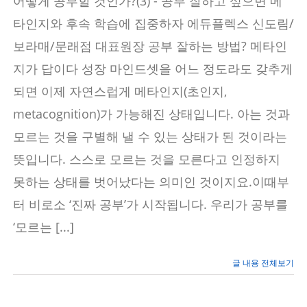
어떻게 공부할 것인가?(3) - 공부 잘하고 싶으면 메
공
부
타인지와 후속 학습에 집중하자 에듀플렉스 신도림/
할
것
보라매/문래점 대표원장 공부 잘하는 방법? 메타인
인
지가 답이다 성장 마인드셋을 어느 정도라도 갖추게
가?
–
되면 이제 자연스럽게 메타인지(초인지,
공
부
metacognition)가 가능해진 상태입니다. 아는 것과
잘
하
모르는 것을 구별해 낼 수 있는 상태가 된 것이라는
고
싶
뜻입니다. 스스로 모르는 것을 모른다고 인정하지
은
학
못하는 상태를 벗어났다는 의미인 것이지요.이때부
생
터 비로소 ‘진짜 공부’가 시작됩니다. 우리가 공부를
을
위
‘모르는 [...]
한
조
언
글 내용 전체보기
(3)