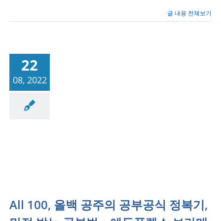
학
교
글 내용 전체보기
1
학
년
권
O
22
민
학
08, 2022
생
–
에
듀
플
렉
성공사례/공부법
스
보
라
매
All 100, 올백 공주의 공부공식 정복기,