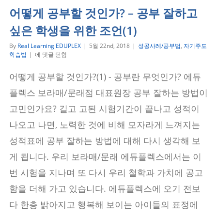
어떻게 공부할 것인가? – 공부 잘하고
싶은 학생을 위한 조언(1)
By
Real Learning EDUPLEX
|
5월 22nd, 2018
|
성공사례/공부법
,
자기주도
어
학습법
|
에 댓글 닫힘
떻
게
어떻게 공부할 것인가?(1) - 공부란 무엇인가? 에듀
공
부
플렉스 보라매/문래점 대표원장 공부 잘하는 방법이
할
것
고민인가요? 길고 고된 시험기간이 끝나고 성적이
인
나오고 나면, 노력한 것에 비해 모자라게 느껴지는
가?
–
성적표에 공부 잘하는 방법에 대해 다시 생각해 보
공
부
게 됩니다. 우리 보라매/문래 에듀플렉스에서는 이
잘
하
번 시험을 지나며 또 다시 우리 철학과 가치에 공고
고
싶
함을 더해 가고 있습니다. 에듀플렉스에 오기 전보
은
학
다 한층 밝아지고 행복해 보이는 아이들의 표정에
생