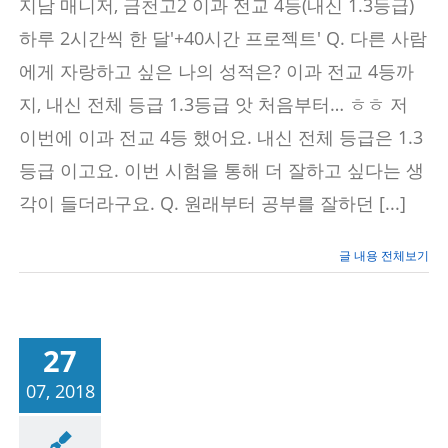
지남 매니저, 금천고2 이과 전교 4등(내신 1.3등급)
이
되
하루 2시간씩 한 달'+40시간 프로젝트' Q. 다른 사람
어,
에게 자랑하고 싶은 나의 성적은? 이과 전교 4등까
More
&
지, 내신 전체 등급 1.3등급 앗 처음부터… ㅎㅎ 저
More!
–
이번에 이과 전교 4등 했어요. 내신 전체 등급은 1.3
에
듀
등급 이고요. 이번 시험을 통해 더 잘하고 싶다는 생
특
공
각이 들더라구요. Q. 원래부터 공부를 잘하던 [...]
대
[에
듀
글 내용 전체보기
플
렉
스
보
라
27
매
학
07, 2018
원]
성공사례/공부법