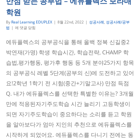
만점 받는 공부법 – 에듀플렉스 보라매
학원
By
Real Learning EDUPLEX
|
8월 22nd, 2022
|
성공사례
,
성공사례/공부
All
법
|
에 댓글 닫힘
100,
올
에듀플렉스의 공부공식을 통해 올백 정복 신길중2
백
공
박연재(가명) 학생 학습시간, 학습전략, CHAMP 학
주
의
습법,평가행동, 평가후 행동 등 5개 분야25가지 항목
공
의 공부공식 레벨 5단계(공부의 신)에 도전하고 있어
부
공
요!2학년 1학기 전 시험(중간+기말고사) 만점 득점
식
정
Q. 내가 에듀플렉스를 선택한 특별한 이유는? 3개월
복
기,
만에 적응된자기주도학습 시간 늘리기 고등학생이
만
점
되면 자기주도학습이 중요하다는 소리를 듣고 학원
받
는
을 알아보다가 엄마 지인의 추천으로 에듀플렉스를
공
시작하게 되었어요. 에듀플렉스를 다니기 전에는 동
부
법