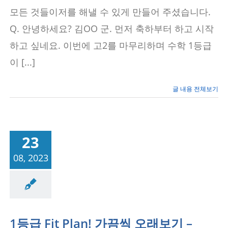
1
모든 것들이저를 해낼 수 있게 만들어 주셨습니다.
등
급
Q. 안녕하세요? 김OO 군. 먼저 축하부터 하고 시작
의
수
하고 싶네요. 이번에 고2를 마무리하며 수학 1등급
학
이 [...]
을
만
들
다
글 내용 전체보기
–
영
등
포
고
23
2
학
08, 2023
년
김
성공사례/공부법
OO
학
생
–
에
1등급 Fit Plan! 가끔씩 오래보기 –
듀