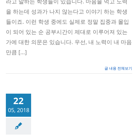
라고 말하는 학생들이 있습니다. 마음을 먹고 노력
공
부
을 하는데 성과가 나지 않는다고 이야기 하는 학생
잘
하
들이죠. 이런 학생 중에도 실제로 정말 집중과 몰입
고
싶
이 되어 있는 순 공부시간이 제대로 이루어져 있는
은
학
가에 대한 의문은 있습니다. 우선, 내 노력이 내 마음
생
만큼 [...]
을
위
한
조
글 내용 전체보기
언
(2)
22
05, 2018
공부법
자기주도학
습법