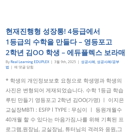
현재진행형 성장통! 4등급에서
1등급의 수학을 만들다 – 영등포고
2학년 김OO 학생 – 에듀플렉스 보라매
By
Real Learning EDUPLEX
|
3월 9th, 2025
|
성공사례
,
성공사례/공부
현
법
|
에 댓글 닫힘
재
진
* 학생의 개인정보보호 요청으로 학생명과 학생의
행
형
사진은 변형되어 게재되었습니다. 수학 1등급 학습
성
장
루틴 만들기 영등포고 2학년 김OO(가명) ㅣ 이지은
통!
교실장MBTI : ESFP l TYPE : 무심이 ㅣ 등원개월수
4
등
40개월 할 수 있다는 마음가짐,나를 위해 기획된 프
급
에
로그램,원장님, 교실장님, 튜터님의 격려와 응원,그
서