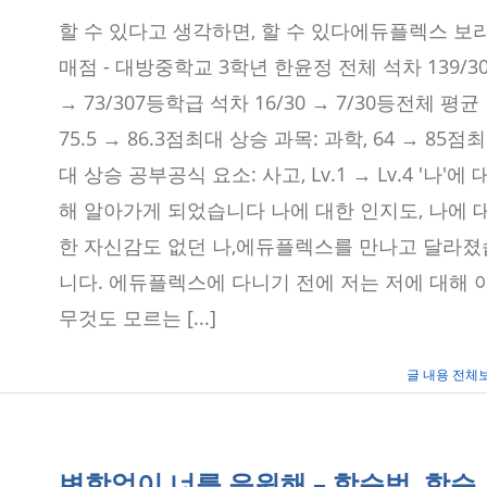
학
있
할 수 있다고 생각하면, 할 수 있다에듀플렉스 보
원
다
고
매점 - 대방중학교 3학년 한윤정 전체 석차 139/30
생
각
→ 73/307등학급 석차 16/30 → 7/30등전체 평균
하
75.5 → 86.3점최대 상승 과목: 과학, 64 → 85점최
면,
할
대 상승 공부공식 요소: 사고, Lv.1 → Lv.4 '나'에 
수
있
해 알아가게 되었습니다 나에 대한 인지도, 나에 
다
–
한 자신감도 없던 나,에듀플렉스를 만나고 달라졌
보
라
니다. 에듀플렉스에 다니기 전에 저는 저에 대해 
매
에
무것도 모르는 [...]
듀
플
렉
글 내용 전체
스
신
길/
신
대
변함없이 너를 응원해 – 학습법, 학습