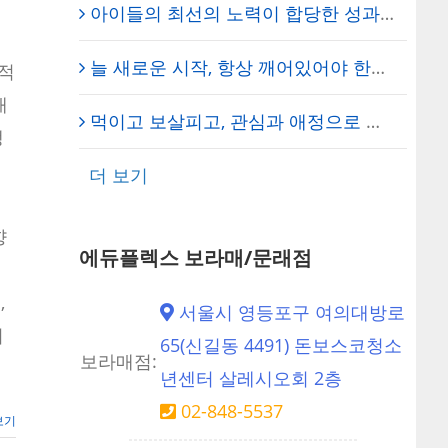
아이들의 최선의 노력이 합당한 성과로 돌아오기를… – 에듀플렉스 신도림 학원 채석 대표원장
늘 새로운 시작, 항상 깨어있어야 한다! – 에듀플렉스 신도림 학원
계적
매
먹이고 보살피고, 관심과 애정으로 이끌자 – 에듀플렉스 신도림 학원 임세진 총괄원장
생
더 보기
향
에듀플렉스 보라매/문래점
의
,
서울시 영등포구 여의대방로
리
65(신길동 4491) 돈보스코청소
보라매점:
년센터 살레시오회 2층
02-848-5537
보기