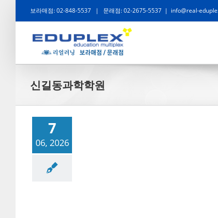
콘
보라매점: 02-848-5537
|
문래점: 02-2675-5537
|
info@real-eduple
텐
츠
로
건
신길동과학학원
너
뛰
기
7
06, 2026
점
소식 및 활동