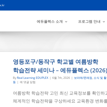
x.kr
에듀플렉스 소개
프로그램 안내
영등포구/동작구 학교별 여름방학
학습전략 세미나 – 에듀플렉스 (2026
By
Real Learning EDUPLEX
|
6월 7th, 2026
|
보라매/문래점
,
소식 및 활
영
동
|
에 댓글 닫힘
등
포
여름방학 학습전략 고민 최신 교육정보를 확인하
구/
동
체계적인 학습전략을 구상하세요 교육환경 변화
작