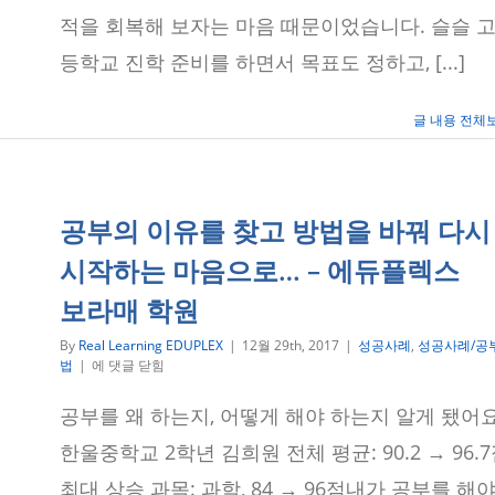
권
적을 회복해 보자는 마음 때문이었습니다. 슬슬 
에
도
등학교 진학 준비를 하면서 목표도 정하고, [...]
전
하
다!
글 내용 전체
–
에
듀
플
렉
공부의 이유를 찾고 방법을 바꿔 다시
스
보
시작하는 마음으로… – 에듀플렉스
라
매
보라매 학원
학
원
By
Real Learning EDUPLEX
|
12월 29th, 2017
|
성공사례
,
성공사례/공
공
법
|
에 댓글 닫힘
부
의
공부를 왜 하는지, 어떻게 해야 하는지 알게 됐어요
이
유
한울중학교 2학년 김희원 전체 평균: 90.2 → 96.
를
찾
최대 상승 과목: 과학, 84 → 96점내가 공부를 해