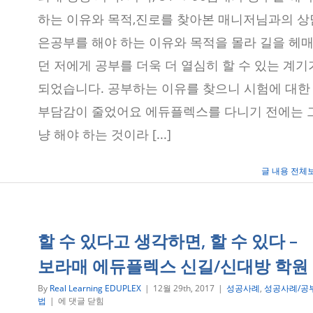
고
하는 이유와 목적,진로를 찾아본 매니저님과의 상
방
법
은공부를 해야 하는 이유와 목적을 몰라 길을 헤
을
바
던 저에게 공부를 더욱 더 열심히 할 수 있는 계기
꿔
다
되었습니다. 공부하는 이유를 찾으니 시험에 대한
시
시
부담감이 줄었어요 에듀플렉스를 다니기 전에는 
작
하
냥 해야 하는 것이라 [...]
는
마
음
글 내용 전체
으
로…
–
에
듀
할 수 있다고 생각하면, 할 수 있다 –
플
렉
보라매 에듀플렉스 신길/신대방 학원
스
보
By
Real Learning EDUPLEX
|
12월 29th, 2017
|
성공사례
,
성공사례/공
라
할
법
|
에 댓글 닫힘
매
수