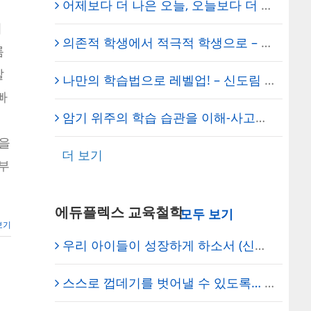
어제보다 더 나은 오늘, 오늘보다 더 나은 내일 – 학습동기 강화/학습법 개선 – 신도림 에듀플렉스
비
의존적 학생에서 적극적 학생으로 – 신도림 에듀플렉스 에듀코치 개별지도
름
발
나만의 학습법으로 레벨업! – 신도림 에듀플렉스 영림중2 신수인 학생 담임 매니저
빠
암기 위주의 학습 습관을 이해-사고와 오답 중심 학습으로 전환 – 신도림 에듀플렉스 에듀코치 개별지도
행을
더 보기
부
에듀플렉스 교육철학
보기
우리 아이들이 성장하게 하소서 (신도림 에듀플렉스) – 원장의 기도
스스로 껍데기를 벗어낼 수 있도록… – 에듀플렉스 신도림 대표원장 채석