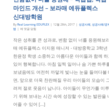
방
학
마인드 개선 – 보라매 에듀플렉스
원
신대방학원
By
Real Learning EDUPLEX
|
12월 28th, 2017
|
성공사례
,
성공사례/공
변
법
|
에 댓글 닫힘
함
없
작은 성취를 큰 성과로, 변함 없이 너를 응원해보
이
너
매 에듀플렉스 이지원 매니저 - 대방중학교 3학년
를
응
한윤정 학생 소중하고 아름다운 아이들과 함께 하
원
있어 행복합니다. 아침 일찍 일어나 숨 가쁜 하루
해
–
보냈음에도 여전히 까맣게 빛나는 눈을 들여다볼 
학
습
면, 앞으로 더욱 찬란해질 우리 아이들의 모습이 
법,
학
려져 절로 웃음이 납니다. 아이들이 무언가를 이
습
마
기 위해 보내는 시간 속에 성장할 수 있는 발판을 
인
드
어줄 수 있어 [...]
개