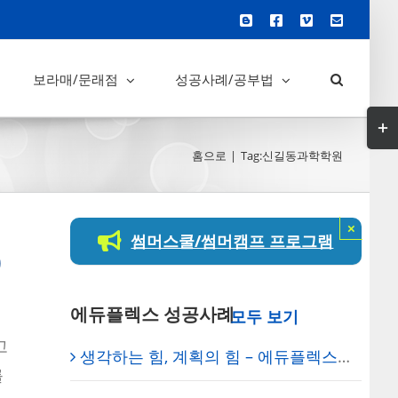
Blogger
Facebook
Vimeo
이
메
일
보라매/문래점
성공사례/공부법
Tog
Slid
홈으로
Tag:
신길동과학학원
Bar
Are
×
썸머스쿨/썸머캠프 프로그램
)
에듀플렉스 성공사례
고
생각하는 힘, 계획의 힘 – 에듀플렉스 보라매 학원
를