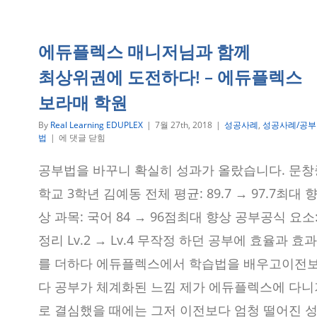
에듀플렉스 매니저님과 함께
최상위권에 도전하다! – 에듀플렉스
보라매 학원
By
Real Learning EDUPLEX
|
7월 27th, 2018
|
성공사례
,
성공사례/공부
에
법
|
에 댓글 닫힘
듀
플
공부법을 바꾸니 확실히 성과가 올랐습니다. 문창
렉
스
학교 3학년 김예동 전체 평균: 89.7 → 97.7최대 
매
니
상 과목: 국어 84 → 96점최대 향상 공부공식 요소
저
정리 Lv.2 → Lv.4 무작정 하던 공부에 효율과 효과
님
과
를 더하다 에듀플렉스에서 학습법을 배우고이전
함
께
다 공부가 체계화된 느낌 제가 에듀플렉스에 다니
최
상
로 결심했을 때에는 그저 이전보다 엄청 떨어진 
위