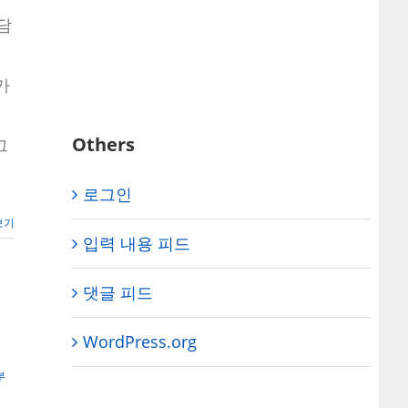
담
매
가
Others
그
로그인
보기
입력 내용 피드
댓글 피드
WordPress.org
부