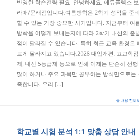
구
반영한 학습전략 필요 안녕하세요, 에듀플렉스 보
학
라매/문래점입니다.여름방학은 2학기 성적을 준
교
별
할 수 있는 가장 중요한 시기입니다. 지금부터 여
여
름
방학을 어떻게 보내는지에 따라 2학기 내신의 출
방
학
점이 달라질 수 있습니다. 특히 최근 교육 환경은 
학
습
르게 달라지고 있습니다.2028 대입개편, 고교학점
전
략
제, 내신 5등급제 등으로 인해 이제는 단순히 선
세
많이 하거나 주요 과목만 공부하는 방식만으로는 
미
나
족합니다. 우리 [...]
–
에
듀
글 내용 전체
플
렉
스
(2026)
학교별 시험 분석 1:1 맞춤 상담 안내