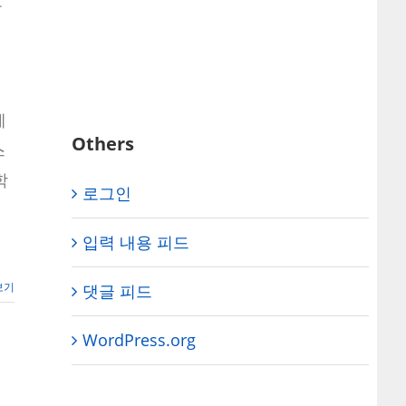
도
획
게
Others
스
학
로그인
입력 내용 피드
보기
댓글 피드
WordPress.org