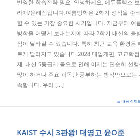
구
반영한 학습전략 필요 안녕하세요, 에듀플렉스 보
학
라매/문래점입니다.여름방학은 2학기 성적을 준
교
별
할 수 있는 가장 중요한 시기입니다. 지금부터 여
여
름
방학을 어떻게 보내는지에 따라 2학기 내신의 출
방
학
점이 달라질 수 있습니다. 특히 최근 교육 환경은 
학
습
르게 달라지고 있습니다.2028 대입개편, 고교학점
전
략
제, 내신 5등급제 등으로 인해 이제는 단순히 선
세
많이 하거나 주요 과목만 공부하는 방식만으로는 
미
나
족합니다. 우리 [...]
–
에
듀
글 내용 전체
플
렉
스
(2026)
KAIST 수시 3관왕! 대영고 윤O준