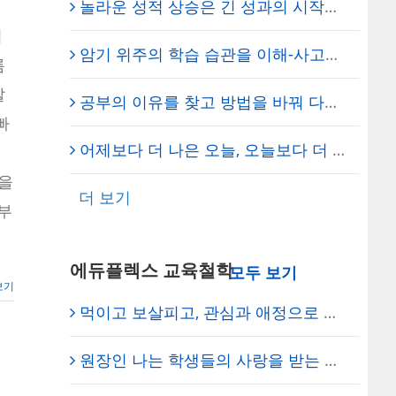
놀라운 성적 상승은 긴 성과의 시작일 뿐 – 에듀플렉스 보라매 학원
비
암기 위주의 학습 습관을 이해-사고와 오답 중심 학습으로 전환 – 신도림 에듀플렉스 에듀코치 개별지도
름
발
공부의 이유를 찾고 방법을 바꿔 다시 시작하는 마음으로… – 에듀플렉스 보라매 학원
빠
어제보다 더 나은 오늘, 오늘보다 더 나은 내일 – 학습동기 강화/학습법 개선 – 신도림 에듀플렉스
행을
더 보기
부
에듀플렉스 교육철학
보기
먹이고 보살피고, 관심과 애정으로 이끌자 – 에듀플렉스 신도림 학원 임세진 총괄원장
원장인 나는 학생들의 사랑을 받는 에듀의 학주! – 에듀플렉스 신도림 학원