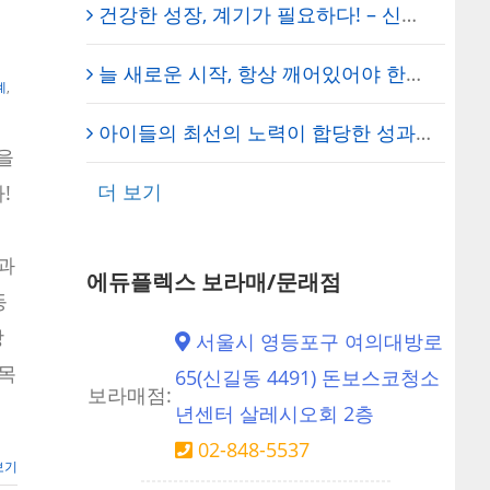
건강한 성장, 계기가 필요하다! – 신도림 에듀플렉스 원장의 일기
늘 새로운 시작, 항상 깨어있어야 한다! – 에듀플렉스 신도림 학원
례
,
아이들의 최선의 노력이 합당한 성과로 돌아오기를… – 에듀플렉스 신도림 학원 채석 대표원장
을
더 보기
!
 과
에듀플렉스 보라매/문래점
등
장
서울시 영등포구 여의대방로
과목
65(신길동 4491) 돈보스코청소
보라매점:
년센터 살레시오회 2층
02-848-5537
보기