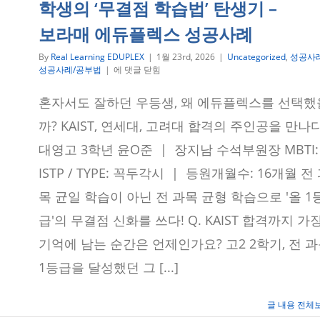
학생의 ‘무결점 학습법’ 탄생기 –
보라매 에듀플렉스 성공사례
By
Real Learning EDUPLEX
|
1월 23rd, 2026
|
Uncategorized
,
성공사
KAIST
성공사례/공부법
|
에 댓글 닫힘
수
시
혼자서도 잘하던 우등생, 왜 에듀플렉스를 선택했
3
관
까? KAIST, 연세대, 고려대 합격의 주인공을 만나다
왕!
대
대영고 3학년 윤O준 | 장지남 수석부원장 MBTI:
영
ISTP / TYPE: 꼭두각시 | 등원개월수: 16개월 전
고
윤
목 균일 학습이 아닌 전 과목 균형 학습으로 '올 1
O
준
급'의 무결점 신화를 쓰다! Q. KAIST 합격까지 가
학
생
기억에 남는 순간은 언제인가요? 고2 2학기, 전 
의
‘무
1등급을 달성했던 그 [...]
결
점
학
글 내용 전체
습