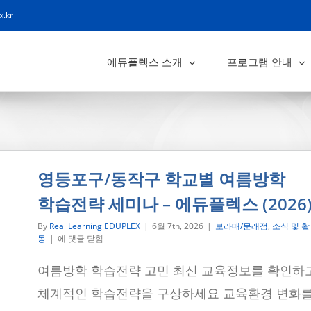
x.kr
에듀플렉스 소개
프로그램 안내
영등포구/동작구 학교별 여름방학
학습전략 세미나 – 에듀플렉스 (2026
By
Real Learning EDUPLEX
|
6월 7th, 2026
|
보라매/문래점
,
소식 및 활
영
동
|
에 댓글 닫힘
등
포
여름방학 학습전략 고민 최신 교육정보를 확인하
구/
동
체계적인 학습전략을 구상하세요 교육환경 변화
작