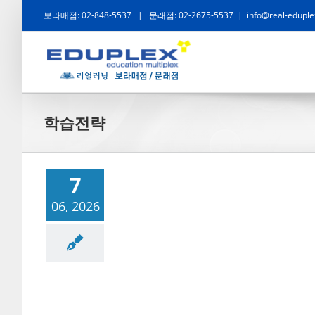
콘
보라매점: 02-848-5537
|
문래점: 02-2675-5537
|
info@real-eduple
텐
츠
로
건
학습전략
너
뛰
기
7
06, 2026
점
소식 및 활동