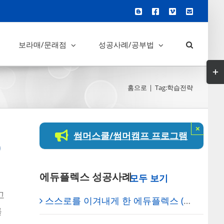
Blogger
Facebook
Vimeo
이
메
일
보라매/문래점
성공사례/공부법
Tog
Slid
홈으로
Tag:
학습전략
Bar
Are
×
썸머스쿨/썸머캠프 프로그램
)
에듀플렉스 성공사례
고
스스로를 이겨내게 한 에듀플렉스 (학생 사례)
를