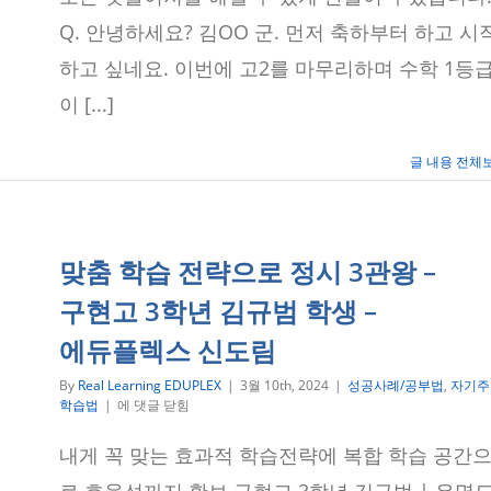
등
급
Q. 안녕하세요? 김OO 군. 먼저 축하부터 하고 시
의
수
하고 싶네요. 이번에 고2를 마무리하며 수학 1등
학
이 [...]
을
만
들
다
글 내용 전체
–
영
등
포
고
맞춤 학습 전략으로 정시 3관왕 –
2
학
구현고 3학년 김규범 학생 –
년
김
에듀플렉스 신도림
OO
학
By
Real Learning EDUPLEX
|
3월 10th, 2024
|
성공사례/공부법
,
자기주
생
맞
학습법
|
에 댓글 닫힘
–
춤
에
학
내게 꼭 맞는 효과적 학습전략에 복합 학습 공간
듀
습
플
전