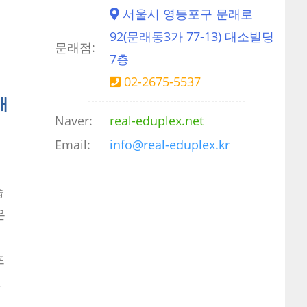
서울시 영등포구 문래로
92(문래동3가 77-13) 대소빌딩
문래점:
7층
02-2675-5537
매
Naver:
real-eduplex.net
Email:
info@real-eduplex.kr
의
습
은
수
프
그
.