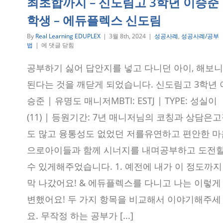
최초합까지 – 신도림고 3학년 이승준
스
신
학생 – 에듀플렉스 신도림
도
림
By
Real Learning EDUPLEX
|
3월 8th, 2024
|
성공사례
,
성공사례/공부
사
법
|
에 댓글 닫힘
칙
연
공부하기 싫어 답안지를 넣고 다니던 아이, 해보니
산
을
된다는 것을 깨닫게 되었습니다. 신도림고 3학년 
극
복
승준 | 유명도 매니저MBTI: ESTJ | TYPE: 성실이
하
(11) | 등원기간: 7년 매니저님의 코칭과 상담은
고
수
도 많고 융통성도 없었던 저를유연하고 편안한 마
리
논
으로아이들과 함께 시너지를 내며공부하고 도전
술
최
수 있게해주었습니다. 1. 예전에 내가 이 정도까지
초
합
막 나갔어요! & 에듀플렉스를 다니고 나는 이렇게
까
지
변했어요! 두 가지 항목을 비교해서 이야기해주세
–
요. 무작정 하는 공부가 [...]
신