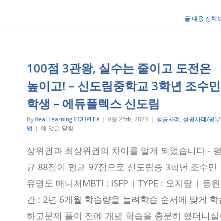
도
림
고
글 내용 전체
3
학
년
이
승
100점 3관왕, 실수는 줄이고 도전은
준
학
높이고! – 신도림중학교 3학년 조수민
생
–
학생 – 에듀플렉스 신도림
에
듀
By
Real Learning EDUPLEX
|
8월 25th, 2023
|
성공사례
,
성공사례/공부
플
100
법
|
에 댓글 닫힘
렉
점
스
3
상위권과 최상위권의 차이를 알게 되었습니다 - 
신
관
도
왕,
균 88점이 평균 97점으로 신도림중 3학년 조수민 
림
실
수
유명도 매니저MBTI : ISFP | TYPE : 오지랖 | 등
는
간 : 2년 6개월 학습량을 늘려학습 순서에 맞게 학
줄
이
하고문제 풀이 전에 개념 학습을 충분히 했더니실
고