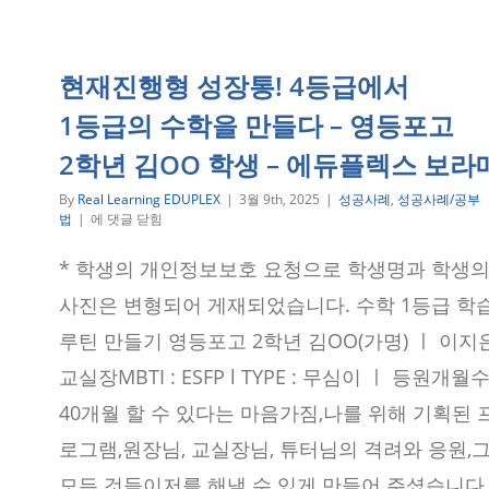
법’
탄
생
기
현재진행형 성장통! 4등급에서
–
보
1등급의 수학을 만들다 – 영등포고
라
매
2학년 김OO 학생 – 에듀플렉스 보라
에
듀
By
Real Learning EDUPLEX
|
3월 9th, 2025
|
성공사례
,
성공사례/공부
플
현
법
|
에 댓글 닫힘
렉
재
스
진
* 학생의 개인정보보호 요청으로 학생명과 학생
성
행
공
형
사진은 변형되어 게재되었습니다. 수학 1등급 학
사
성
례
장
루틴 만들기 영등포고 2학년 김OO(가명) ㅣ 이지
통!
교실장MBTI : ESFP l TYPE : 무심이 ㅣ 등원개월
4
등
40개월 할 수 있다는 마음가짐,나를 위해 기획된 
급
에
로그램,원장님, 교실장님, 튜터님의 격려와 응원,
서
1
모든 것들이저를 해낼 수 있게 만들어 주셨습니다