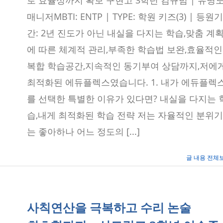
로 효율성까지 확보 구현고 3학년 김규범 | 유명
렉
략
스
으
매니저MBTI: ENTP | TYPE: 학원 키즈(3) | 등원기
보
로
라
간: 2년 진도가 아닌 내실을 다지는 학습,맞춤 계
정
매
시
에 따른 체계적 관리,부족한 학습법 보완,효율적인
3
관
복합 학습공간,지속적인 동기부여 상담까지,저에
왕
–
최적화된 에듀플렉스였습니다. 1. 내가 에듀플렉
구
현
를 선택한 특별한 이유가 있다면? 내실을 다지는 
고
3
습,내게 최적화된 학습 전략 저는 자율적인 분위기
학
는 좋아하나 어느 정도의 [...]
년
김
규
범
글 내용 전체
학
생
–
에
듀
사칙연산을 극복하고 수리 논술
플
렉