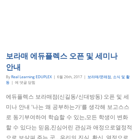
원
래점
소식 및 활동
보라매 에듀플렉스 오픈 및 세미나
안내
By
Real Learning EDUPLEX
|
6월 26th, 2017
|
보라매/문래점
,
소식 및 활
보
동
|
에 댓글 닫힘
라
매
에듀플렉스 보라매점(신길동/신대방동) 오픈 및 세
에
듀
미나 안내 '나는 왜 공부하는가'를 생각해 보고스스
플
렉
로 동기부여하여 학습할 수 있는,모든 학생이 변화
스
할 수 있다는 믿음,진심어린 관심과 애정으로열정적
오
픈
으로 보살펴 주는 곳...우리의 진심, 확신, 열정으로
및