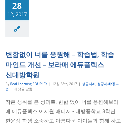
듀
28
플
렉
12, 2017
스
보
라
성공사례/공부법
매
학
원
변함없이 너를 응원해 – 학습법, 학습
마인드 개선 – 보라매 에듀플렉스
신대방학원
By
Real Learning EDUPLEX
|
12월 28th, 2017
|
성공사례
,
성공사례/공부
변
법
|
에 댓글 닫힘
함
없
작은 성취를 큰 성과로, 변함 없이 너를 응원해보라
이
너
매 에듀플렉스 이지원 매니저 - 대방중학교 3학년
를
응
한윤정 학생 소중하고 아름다운 아이들과 함께 하고
원