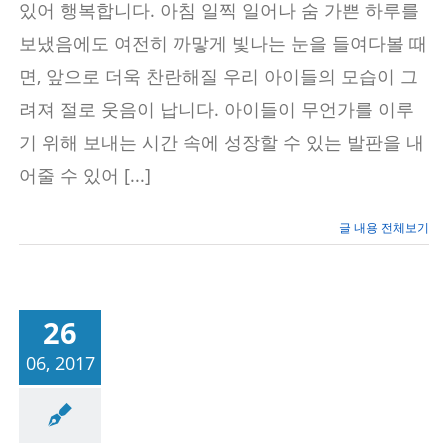
있어 행복합니다. 아침 일찍 일어나 숨 가쁜 하루를
해
–
보냈음에도 여전히 까맣게 빛나는 눈을 들여다볼 때
학
습
면, 앞으로 더욱 찬란해질 우리 아이들의 모습이 그
법,
학
려져 절로 웃음이 납니다. 아이들이 무언가를 이루
습
마
기 위해 보내는 시간 속에 성장할 수 있는 발판을 내
인
드
어줄 수 있어 [...]
개
선
–
글 내용 전체보기
보
라
매
에
듀
26
플
렉
06, 2017
스
신
대
방
학