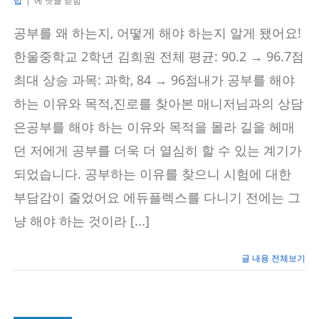
법
|
에 댓글 닫힘
부
의
공부를 왜 하는지, 어떻게 해야 하는지 알게 됐어요!
이
유
한울중학교 2학년 김희원 전체 평균: 90.2 → 96.7점
를
찾
최대 상승 과목: 과학, 84 → 96점내가 공부를 해야
고
하는 이유와 목적,진로를 찾아본 매니저님과의 상담
방
법
은공부를 해야 하는 이유와 목적을 몰라 길을 헤매
을
바
던 저에게 공부를 더욱 더 열심히 할 수 있는 계기가
꿔
다
되었습니다. 공부하는 이유를 찾으니 시험에 대한
시
시
부담감이 줄었어요 에듀플렉스를 다니기 전에는 그
작
하
냥 해야 하는 것이라 [...]
는
마
음
글 내용 전체보기
으
로…
–
에