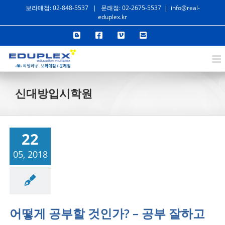
콘
보라매점: 02-848-5537
|
문래점: 02-2675-5537
|
info@real-
eduplex.kr
텐
Blogger
Facebook
Vimeo
이
츠
메
일
로
건
너
신대방입시학원
뛰
기
22
05, 2018
공부법
자기주도학
습법
어떻게 공부할 것인가? – 공부 잘하고